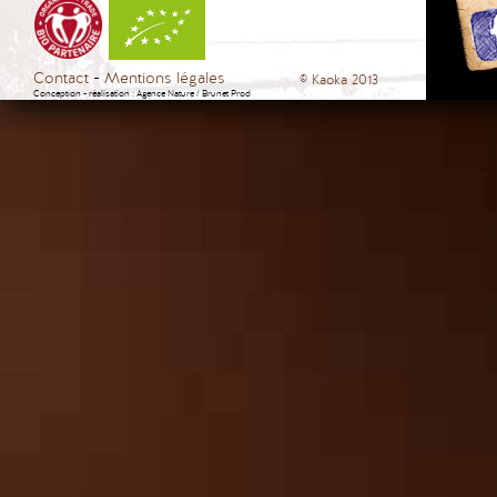
Contact
Mentions légales
© Kaoka 2013
Conception - réalisation :
Agence Nature
/
Brunet Prod